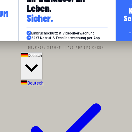
Leben.
UM
Sicher.
Sc
+
Einbruchschutz
& Videoüberwachung
24/7 Notruf
& Fernüberwachung per App
Deutschsprachige Beratung
& lokale
Montage
DRUCKEN: STRG+P | ALS PDF SPEICHERN
FÜR FAMILIEN · RENTNER · GEWERBE
Deutsch
Deutsch