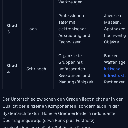
Werkzeugen
Professionelle
Juweliere,
Täter mit
Museen,
Grad
Hoch
elektronischer
Apotheken,
3
Ausrüstung und
hochwertig
Fachwissen
Objekte
Organisierte
Banken,
Gruppen mit
Waffenlager,
Grad
Sehr hoch
umfassenden
kritische
4
Ressourcen und
Infrastruktur
Planungsfähigkeit
Rechenzent
Der Unterschied zwischen den Graden liegt nicht nur in der
Qualität der einzelnen Komponenten, sondern auch in der
Systemarchitektur: Höhere Grade erfordern redundante
Übertragungswege (etwa Funk plus Festnetz),
manipulationsgeschützte Gehäuse, kürzere