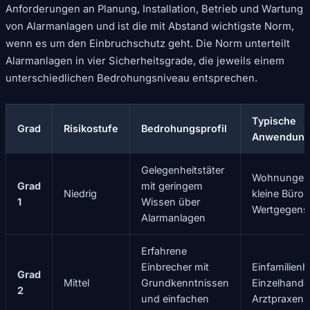
Anforderungen an Planung, Installation, Betrieb und Wartung
von Alarmanlagen und ist die mit Abstand wichtigste Norm,
wenn es um den Einbruchschutz geht. Die Norm unterteilt
Alarmanlagen in vier Sicherheitsgrade, die jeweils einem
unterschiedlichen Bedrohungsniveau entsprechen.
Typische
Grad
Risikostufe
Bedrohungsprofil
Anwendun
Gelegenheitstäter
Wohnungen
Grad
mit geringem
Niedrig
kleine Büro
1
Wissen über
Wertgegens
Alarmanlagen
Erfahrene
Einbrecher mit
Einfamilienh
Grad
Mittel
Grundkenntnissen
Einzelhandel
2
und einfachen
Arztpraxen