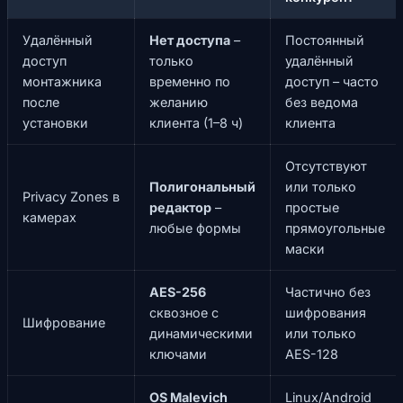
Удалённый
Нет доступа
–
Постоянный
доступ
только
удалённый
монтажника
временно по
доступ – часто
после
желанию
без ведома
установки
клиента (1–8 ч)
клиента
Отсутствуют
Полигональный
или только
Privacy Zones в
редактор
–
простые
камерах
любые формы
прямоугольные
маски
AES-256
Частично без
сквозное с
шифрования
Шифрование
динамическими
или только
ключами
AES-128
OS Malevich
Linux/Android