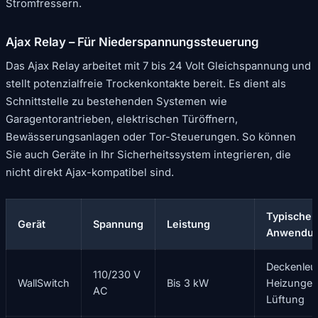
Stromfressern.
Ajax Relay – Für Niederspannungssteuerung
Das Ajax Relay arbeitet mit 7 bis 24 Volt Gleichspannung und
stellt potenzialfreie Trockenkontakte bereit. Es dient als
Schnittstelle zu bestehenden Systemen wie
Garagentorantrieben, elektrischen Türöffnern,
Bewässerungsanlagen oder Tor-Steuerungen. So können
Sie auch Geräte in Ihr Sicherheitssystem integrieren, die
nicht direkt Ajax-kompatibel sind.
Typische
Gerät
Spannung
Leistung
Anwendu
Deckenleu
110/230 V
WallSwitch
Bis 3 kW
Heizungen
AC
Lüftung