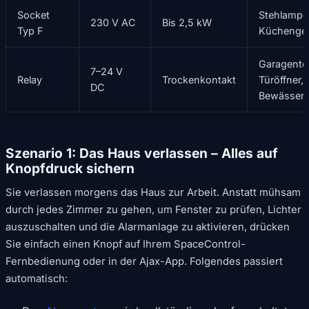
Socket
Stehlampe
230 V AC
Bis 2,5 kW
Typ F
Küchenger
Garagentor
7–24 V
Relay
Trockenkontakt
Türöffner,
DC
Bewässer
Szenario 1: Das Haus verlassen – Alles auf
Knopfdruck sichern
Sie verlassen morgens das Haus zur Arbeit. Anstatt mühsam
durch jedes Zimmer zu gehen, um Fenster zu prüfen, Lichter
auszuschalten und die Alarmanlage zu aktivieren, drücken
Sie einfach einen Knopf auf Ihrem SpaceControl-
Fernbedienung oder in der Ajax-App. Folgendes passiert
automatisch: