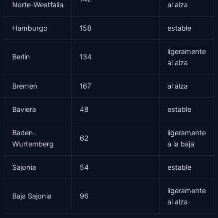
Norte-Westfalia
al alza
Hamburgo
158
estable
ligeramente
Berlín
134
al alza
Bremen
167
al alza
Baviera
48
estable
Baden-
ligeramente
62
Wurtemberg
a la baja
Sajonia
54
estable
ligeramente
Baja Sajonia
96
al alza