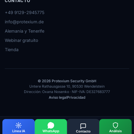
CONTACTO
+49 9129-2945775
info@protexium.de
Alemania y Tenerife
Webinar gratuito
Tienda
© 2026 Protexium Security GmbH
Untere Rathausgasse 10, 90530 Wendelstein
Dirección: Oxana Nosenko · NIF-IVA: DE327683777
Aviso legal
Privacidad
Español
Línea IA
WhatsApp
Análisis
Contacto