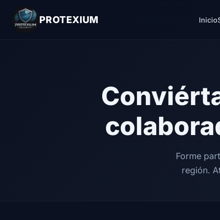
PROTEXIUM
Inicio
Conviérta
colabora
Forme part
región. A