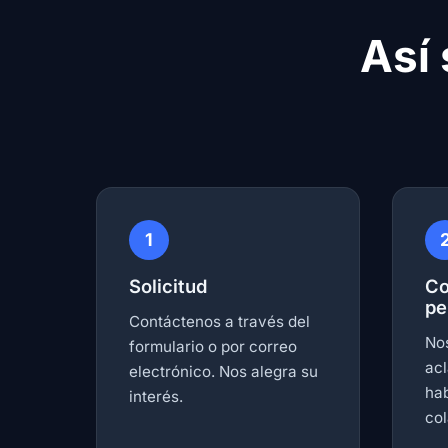
Así 
1
Solicitud
Co
pe
Contáctenos a través del
No
formulario o por correo
ac
electrónico. Nos alegra su
ha
interés.
col