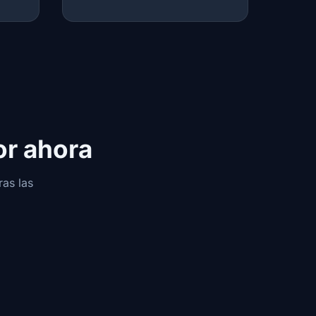
or ahora
as las