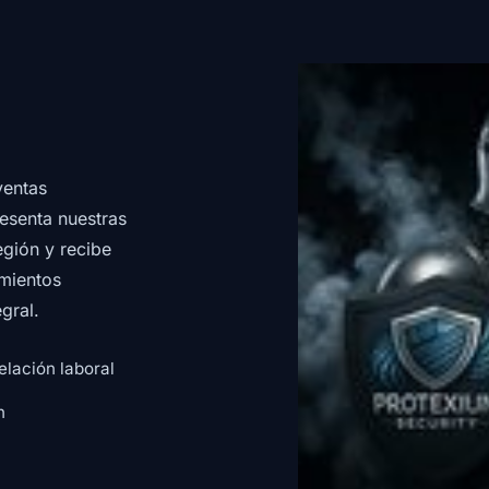
ventas
esenta nuestras
egión y recibe
imientos
gral.
elación laboral
n