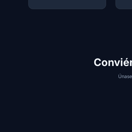
Conviér
Únase