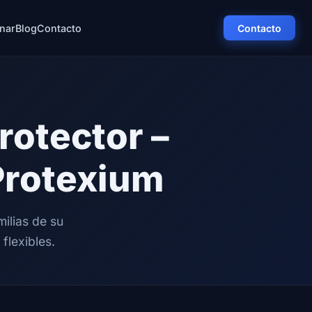
nar
Blog
Contacto
Contacto
rotector –
Protexium
ilias de su
flexibles.