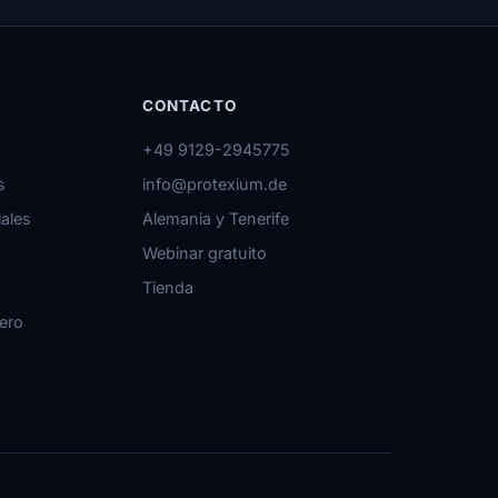
CONTACTO
+49 9129-2945775
s
info@protexium.de
iales
Alemania y Tenerife
Webinar gratuito
Tienda
lero