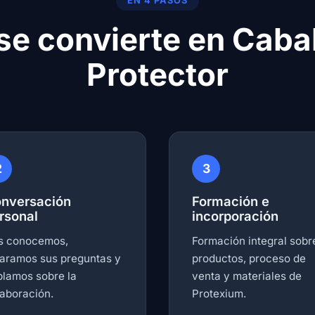
EN 4 PASOS
se convierte en Caba
Protector
2
3
nversación
Formación e
rsonal
incorporación
s conocemos,
Formación integral sobr
laramos sus preguntas y
productos, proceso de
blamos sobre la
venta y materiales de
aboración.
Protexium.