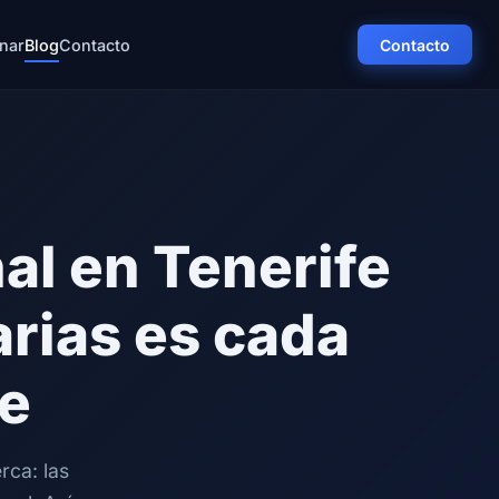
nar
Blog
Contacto
Contacto
al en Tenerife
arias es cada
e
rca: las