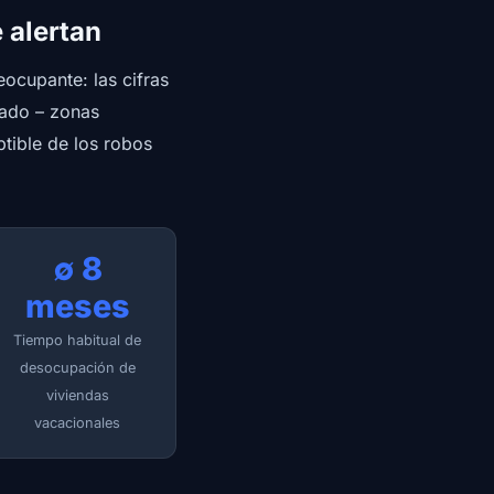
e alertan
eocupante: las cifras
tado – zonas
ptible de los robos
∅ 8
meses
Tiempo habitual de
desocupación de
viviendas
vacacionales